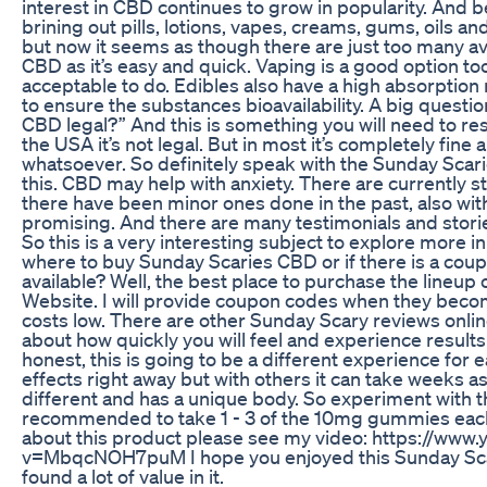
interest in CBD continues to grow in popularity. And 
brining out pills, lotions, vapes, creams, gums, oils 
but now it seems as though there are just too many ava
CBD as it’s easy and quick. Vaping is a good option too
acceptable to do. Edibles also have a high absorption 
to ensure the substances bioavailability. A big questi
CBD legal?” And this is something you will need to res
the USA it’s not legal. But in most it’s completely fine
whatsoever. So definitely speak with the Sunday Scari
this. CBD may help with anxiety. There are currently
there have been minor ones done in the past, also wit
promising. And there are many testimonials and stori
So this is a very interesting subject to explore more 
where to buy Sunday Scaries CBD or if there is a cou
available? Well, the best place to purchase the lineup o
Website. I will provide coupon codes when they becom
costs low. There are other Sunday Scary reviews onlin
about how quickly you will feel and experience results
honest, this is going to be a different experience for
effects right away but with others it can take weeks as
different and has a unique body. So experiment with th
recommended to take 1 - 3 of the 10mg gummies each
about this product please see my video: https://www
v=MbqcNOH7puM I hope you enjoyed this Sunday Sc
found a lot of value in it.