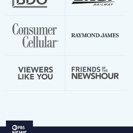
PBS
News