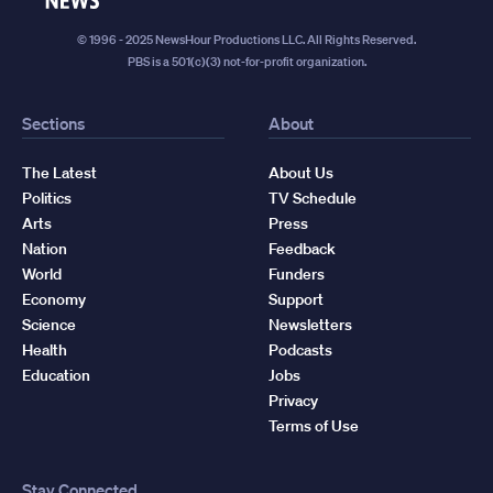
© 1996 - 2025 NewsHour Productions LLC. All Rights Reserved.
PBS is a 501(c)(3) not-for-profit organization.
Sections
About
The Latest
About Us
Politics
TV Schedule
Arts
Press
Nation
Feedback
World
Funders
Economy
Support
Science
Newsletters
Health
Podcasts
Education
Jobs
Privacy
Terms of Use
Stay Connected