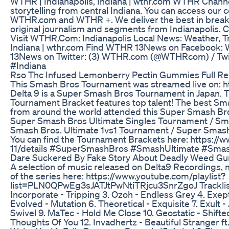
WTHR | Indianapolis, Indiana | wthr.com WTHR Channe
storytelling from central Indiana. You can access our c
WTHR.com and WTHR +. We deliver the best in breaki
original journalism and segments from Indianapolis.
Visit WTHR.Com: Indianapolis Local News: Weather, Tra
Indiana | wthr.com Find WTHR 13News on Facebook:
13News on Twitter: (3) WTHR.com (@WTHRcom) / 
#Indiana
Rso Thc Infused Lemonberry Pectin Gummies Full R
This Smash Bros Tournament was streamed live on: h
Delta 9 is a Super Smash Bros Tournament in Japan. 
Tournament Bracket features top talent! The best S
from around the world attended this Super Smash Bro
Super Smash Bros Ultimate Singles Tournament / Sm
Smash Bros. Ultimate 1vs1 Tournament / Super Smash 
You can find the Tournament Brackets here: https://
11/details #SuperSmashBros #SmashUltimate #Sma
Dare Suckered By Fake Story About Deadly Weed G
A selection of music released on Delta9 Recordings, 
of the series here: https://www.youtube.com/playlist?
list=PLN0QPwEg3sJATJtPwNtiTRjcu3SnrZgoJ Tracklist: 
Incorporate - Tripping 3. Ozoh - Endless Grey 4. Exe
Evolved - Mutation 6. Theoretical - Exquisite 7. Exult - 
Swivel 9. MaTec - Hold Me Close 10. Geostatic - Shift
Thoughts Of You 12. Invadhertz - Beautiful Stranger ft.