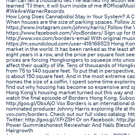
learned 'Til then, it will burn inside of me #Official
#WeAreWarnerRecords
How Long Does Cannabidiol Stay in Your System? A
When houses are the size of parking spaces. Follow J
https://www.instagram.com/johnny.harris/ Follow the
https://www.facebook.com/VoxBorders/ Sign up for t
http://www.vox.com/borders-email With original musi
https://m.soundcloud.com/user-416166523 Hong Kong
market in the world. It has been ranked as the least a
eight years in a row, and the price per square foot se
prices are forcing Hongkongers to squeeze into uncon
affect their quality of life. Tens of thousands of Hong
from 75 to 140 square feet. To put that in perspective
is about 150 square feet. And in the most extreme c
homes the size of a coffin. I spent some time explorin
find out why housing has become so expensive and sp
Hong Kong’s housing market turned out this way and se
watch the final episode of Borders Hong Kong. Subscr
http://goo.gl/0bsAjO Vox Borders is an internationa
nominated producer Johnny Harris exploring life at the
vox.com/borders. Check out our full video catalog: ht
Twitter: http://goo.gl/XFrZ5H Or on Facebook: http:/
Power Gummieshonest Reviewhair And Nails Blessful
Hairgrowth