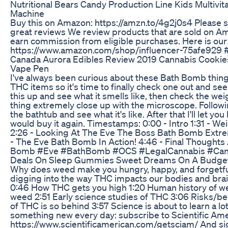
Nutritional Bears Candy Production Line Kids Multi
Machine
Buy this on Amazon: https://amzn.to/4g2j0s4 Please s
great reviews We review products that are sold on 
earn commission from eligible purchases. Here is ou
https://www.amazon.com/shop/influencer-75afe929
Canada Aurora Edibles Review 2019 Cannabis Cooki
Vape Pen
I've always been curious about these Bath Bomb things
THC items so it's time to finally check one out and see w
this up and see what it smells like, then check the weig
thing extremely close up with the microscope. Following
the bathtub and see what it's like. After that I'll let you
would buy it again. Timestamps: 0:00 - Intro 1:31 - 
2:26 - Looking At The Eve The Boss Bath Bomb Extre
- The Eve Bath Bomb In Action! 4:46 - Final Thoughts
Bomb #Eve #BathBomb #OCS #LegalCannabis #Can
Deals On Sleep Gummies Sweet Dreams On A Budget
Why does weed make you hungry, happy, and forgetfu
digging into the way THC impacts our bodies and brai
0:46 How THC gets you high 1:20 Human history of we
weed 2:51 Early science studies of THC 3:06 Risks/be
of THC is so behind 3:57 Science is about to learn a 
something new every day: subscribe to Scientific Ame
https://www.scientificamerican.com/getsciam/ And sign