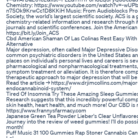
Chemistry: https://www.youtube.com/watch?v=-wU
n7SOk9KrwCc1D8KKiH Music: From Audioblocks Prod
Society, the world’s largest scientific society. ACS is a
chemistry-related information and research through i
journals and scientific conferences. Join the America
https://bit.ly/Join_ACS
Cbd American Shaman Of Las Colinas Rest Easy Wit
Alternative
Major depression, often called Major Depressive Diso
common psychiatric disorders in the United States an
places on individual’s personal lives and careers is s
pharmacological and nonpharmacological treatments, 
symptom treatment or alleviation. It is therefore compe
therapeutic approach to major depression that will be 
Read the article → https://www.drjimcollins.com/maj
endocannabinoid-system/
Tired Of Insomnia Try These Amazing Sleep Gummi
Research suggests that this incredibly powerful com
skin health, heart health, and much more! Our CBD is 
https://www.frannysfarmacy.com
Japanese Green Tea Powder Lieber's Clear Unflavore
Journey into the review of weed gummies! I'll do pos
month!
Puff Music 31 100 Gummies Rap Stoner Cannabis Ca
Lol