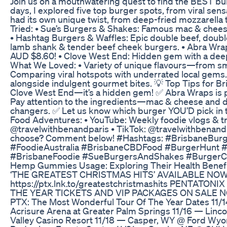
Join us on a mouthwatering quest to find the BEST bu
days, I explored five top burger spots, from viral se
had its own unique twist, from deep-fried mozzarella 
Tried: • Sue’s Burgers & Shakes: Famous mac & cheese 
• Hashtag Burgers & Waffles: Epic double beef, doubl
lamb shank & tender beef cheek burgers. • Abra Wraps
AUD $8.60! • Clove West End: Hidden gem with a deep
What We Loved: • Variety of unique flavours—from sm
Comparing viral hotspots with underrated local gems.
alongside indulgent gourmet bites. 💡 Top Tips for B
Clove West End—it’s a hidden gem! ✅ Abra Wraps is pe
Pay attention to the ingredients—mac & cheese and 
changers. ✅ Let us know which burger YOU’D pick in 
Food Adventures: • YouTube: Weekly foodie vlogs & tr
@travelwithbenandparis • TikTok: @travelwithbenan
choose? Comment below! #Hashtags: #BrisbaneBur
#FoodieAustralia #BrisbaneCBDFood #BurgerHunt
#BrisbaneFoodie #SueBurgersAndShakes #BurgerCh
Hemp Gummies Usage: Exploring Their Health Benefi
‘THE GREATEST CHRISTMAS HITS’ AVAILABLE NO
https://ptx.lnk.to/greatestchristmashits PENTA
THE YEAR TICKETS AND VIP PACKAGES ON SALE NOW 
PTX: The Most Wonderful Tour Of The Year Dates 11/
Acrisure Arena at Greater Palm Springs 11/16 — Linc
Valley Casino Resort 11/18 — Casper, WY @ Ford Wy