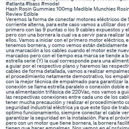
#atlanta #bass #model
Hash Rosin Gummies 100mg Medible Munchies Rosin
Review Edible
Veremos la forma de conectar motores eléctricos de
corriente alterna, para este caso vamos a utilizar do
primero con las 9 puntas o los 9 cables expuestos y 
pero con una bornera la cual va a servir para realizar
ellos. Vamos a iniciar con el primero motor eléctrico, e
tenemos bornera, y como vemos están debidamente m
una marcación a los cables cuando el motor este nue
marcados pero con el tiempo esa marca se tiende a bo
estrella serie (Y) la cual corresponde para una alimen
a guiar por el respectivo plano y haremos las respect
cables de forma detallada, vamos a realizar empalmes
el procedimiento netamente demostrativo, los empal
con la mejor técnica de empalmado para garantizar la
conexión se llama estrella paralelo o conexión doble e
una alimentación trifásica de 220Vac, nos vamos a gui
las respectivas conexiones entre cada uno de los cab
tener mucha precaución y realizar el procedimiento c
seguridad industrial eléctrica ya que este tipo de tra
optimo funcionamiento, siempre conectar el cable verd
garantizar la seguridad en la instalación. Para el pr
pero con un motor que tiene bornera, la bornera facilit
tienen que hacer empalmes. Nos vemos en el próximo