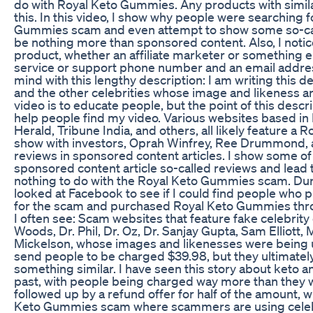
do with Royal Keto Gummies. Any products with simil
this. In this video, I show why people were searching 
Gummies scam and even attempt to show some so-call
be nothing more than sponsored content. Also, I notic
product, whether an affiliate marketer or something e
service or support phone number and an email address.
mind with this lengthy description: I am writing this 
and the other celebrities whose image and likeness ar
video is to educate people, but the point of this descri
help people find my video. Various websites based in 
Herald, Tribune India, and others, all likely feature
show with investors, Oprah Winfrey, Ree Drummond, 
reviews in sponsored content articles. I show some of 
sponsored content article so-called reviews and lead
nothing to do with the Royal Keto Gummies scam. Duri
looked at Facebook to see if I could find people who p
for the scam and purchased Royal Keto Gummies thr
I often see: Scam websites that feature fake celebrit
Woods, Dr. Phil, Dr. Oz, Dr. Sanjay Gupta, Sam Elliott,
Mickelson, whose images and likenesses were being
send people to be charged $39.98, but they ultimately
something similar. I have seen this story about keto
past, with people being charged way more than they w
followed up by a refund offer for half of the amount, 
Keto Gummies scam where scammers are using celebri