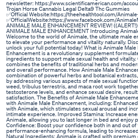
newsletter: https://www.scientificamerican.com/acco
Trojan Horse Cannabis Legal Delta9 Thc Gummies
✅Official Website:https://theehealthtool.com/Anim
✅OfficialWebsite:https://www.facebook.com/Animal
ANIMALE MALE ENHANCEMENT REVIEW! ((ALERT!
ANIMALE MALE ENHANCEMENT Introducing Animale
Welcome to the world of Animale, the ultimate mal
to elevate your performance and vitality naturally. Di
unlock your full potential today! What is Animale Ma
Enhancement is a revolutionary supplement formulated
ingredients to support male sexual health and vitality.
combines the benefits of traditional herbs and modern
and overall performance. How Animale Male Enhanceme
combination of powerful herbs and botanical extrac
by addressing various aspects of male sexual function
weed, tribulus terrestris, and maca root work together
testosterone levels, and enhance sexual desire, resu
satisfaction. The Benefits of Animale Male Enhanceme
with Animale Male Enhancement, including: Enhanced 
with Animale, which stimulates sexual arousal and incre
intimate experience. Improved Stamina: Increase ener
Animale, allowing you to last longer in bed and enjoy
Confidence: Boost your confidence both in and out o
performance-enhancing formula, leading to increased 
Natural Ingredients: Animale is crafted with premium q