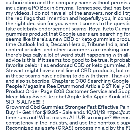
authorization and the company name without permissi
including a PO Box in Smyrna, Tennessee, that has 
my videos. I do not have all of the answers, nor did I t
the red flags that I mention and hopefully you, in cons
the right decision for you when it comes to the questi
fake celebrity endorsement scams. Royal Keto Gummie
gummies product that Google users are searching for
seems like there's a new CBD or keto gummies produc
time Outlook India, Deccan Herald, Tribune India, and
content articles, and other scammers are making ton
there's basically a lot of weird stuff happening with all
advice is this: If it seems too good to be true, it probab
favorite celebrities endorsed CBD or keto gummies, it's
Stewart might have a real line of CBD products, but ma
in these scams have nothing to do with them. Thanks fo
and also subscribe. Chapters: 0:00 Searching Google
People Magazine Ree Drummond Article 6:27 Kelly C
Product Order Page 8:08 Customer Service and Su
Mean Mary Sweet Jezebel Apple Jello Apple Koolaid
SID IS ALIVE!!!!!!!
Grownmd Cbd Gummies Stronger Fast Effective Pain 
Buy 1 - Get 1 for $19.95 - Sale ends 10/31/19 https://c
time runs out! What makes ALLUR so unique? We ensur
consistency in the industry, and use the non-toxic sup
Recognized as a safe (GRAS) processing aid by the F