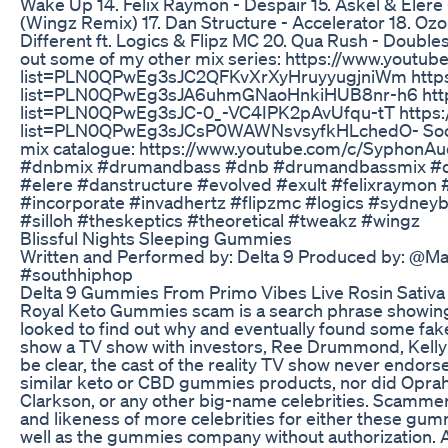
Wake Up 14. Felix Raymon - Despair 15. Askel & Elere
(Wingz Remix) 17. Dan Structure - Accelerator 18. Ozoh
Different ft. Logics & Flipz MC 20. Qua Rush - Double
out some of my other mix series: https://www.youtube
list=PLN0QPwEg3sJC2QFKvXrXyHruyyugjniWm https:/
list=PLN0QPwEg3sJA6uhmGNaoHnkiHUB8nr-h6 https:
list=PLN0QPwEg3sJC-0_-VC4IPK2pAvUfqu-tT https:/
list=PLN0QPwEg3sJCsP0WAWNsvsyfkHLchedO- Socials:
mix catalogue: https://www.youtube.com/c/SyphonA
#dnbmix #drumandbass #dnb #drumandbassmix #del
#elere #danstructure #evolved #exult #felixraymon #
#incorporate #invadhertz #flipzmc #logics #sydne
#silloh #theskeptics #theoretical #tweakz #wingz
Blissful Nights Sleeping Gummies
Written and Performed by: Delta 9 Produced by: @M
#southhiphop
Delta 9 Gummies From Primo Vibes Live Rosin Sativ
Royal Keto Gummies scam is a search phrase showing u
looked to find out why and eventually found some fak
show a TV show with investors, Ree Drummond, Kelly C
be clear, the cast of the reality TV show never endo
similar keto or CBD gummies products, nor did Opra
Clarkson, or any other big-name celebrities. Scamme
and likeness of more celebrities for either these gum
well as the gummies company without authorization. An