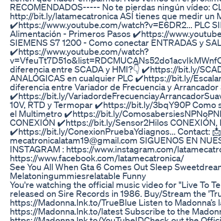
RECOMENDADOS----- No te pierdas ningún vídeo: C
http://bit.ly/latamecatronica ASÍ tienes que medir
✔️https://www.youtube.com/watch?v=E6DR2... PLC S
Alimentación - Primeros Pasos ✔️https://www.you
SIEMENS S7 1200 - Como conectar ENTRADAS y SALI
✔️https://www.youtube.com/watch?
v=VfeuTt7D51o&list=RDCMUCANs52do1acvIkMWnfOl
diferencia entre SCADA y HMI?👇 ✔️https://bit.ly/SC
ANALÓGICAS en cualquier PLC ✔️https://bit.ly/Escal
diferencia entre Variador de Frecuencia y Arrancador
✔️https://bit.ly/VariadordeFrecuenciayArrancadorSu
10V, RTD y Termopar ✔️https://bit.ly/3bqY90P Como 
el Multimetro ✔️https://bit.ly/ComosabersiesNPNoP
CONEXIÓN ✔️https://bit.ly/Sensor2Hilos CONEXIÓ
✔️https://bit.ly/ConexionPruebaYdiagnos... Contact: 
mecatronicalatam19@gmail.com SIGUENOS EN NUE
INSTAGRAM : https://www.instagram.com/latamecatr
https://www.facebook.com/latamecatronica/
See You All When Gta 6 Comes Out Sleep Sweetdrea
Melatoningummiesrelatable Funny
You're watching the official music video for "Live To T
released on Sire Records in 1986. Buy/Stream the 'Tr
https://Madonna.lnk.to/TrueBlue Listen to Madonna’s l
https://Madonna.lnk.to/latest Subscribe to the Madon
https://Madonna.lnk.to/YouTubeID​ Check out the Offi