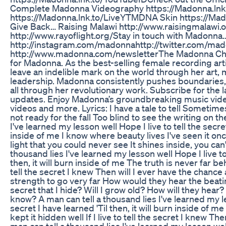
Complete Madonna Videography https://Madonna.lnk.
https://Madonna.lnk.to/LiveYT​ MDNA Skin https://Ma
Give Back… Raising Malawi http://www.raisingmalawi.or
http://www.rayoflight.org/​ Stay in touch with Madonn
http://instagram.com/madonna​ http://twitter.com/ma
http://www.madonna.com/newsletter​ The Madonna Cha
for Madonna. As the best-selling female recording arti
leave an indelible mark on the world through her art,
leadership. Madonna consistently pushes boundaries,
all through her revolutionary work. Subscribe for the 
updates. Enjoy Madonna’s groundbreaking music vide
videos and more. Lyrics: I have a tale to tell Sometimes,
not ready for the fall Too blind to see the writing on th
I've learned my lesson well Hope I live to tell the secret
inside of me I know where beauty lives I've seen it o
light that you could never see It shines inside, you can
thousand lies I've learned my lesson well Hope I live to 
then, it will burn inside of me The truth is never far beh
tell the secret I knew Then will I ever have the chance 
strength to go very far How would they hear the beatin
secret that I hide? Will I grow old? How will they hear?
know? A man can tell a thousand lies I've learned my les
secret I have learned 'Til then, it will burn inside of m
kept it hidden well If I live to tell the secret I knew T
man can tell a thousand lies I've learned my lesson well