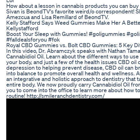
How about a lesson in cannabis products you can buy i
Sivan is BeondTV's favorite weird/o correspondent! She
Amezcua and Lisa Remillard of BeondTV.
Kelly Stafford Says Weed Gummies Make Her A Bett
Kellystafford
Boost Your Sleep with Gummies! #goligummies #gol
#falldealsforyou #fok
​​Royal CBD Gummies vs. Bolt CBD Gummies: 5 Key Dif
In this video, Dr. Abramczyk speaks with Nathan Tam
Cannabidiol Oil. Learn about the different ways to use
your body, and just a few of the health issues CBD oil
depression to helping prevent disease, CBD oil can 
into balance to promote overall health and wellness. A
an integrative and holistic approach to dentistry that 
entire body. We now proudly carry Cannabidiol Oil f
you to come into the office to learn more about how to
routine! http://smileranchdentistry.com/