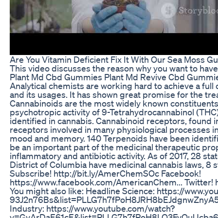
Are You Vitamin Deficient Fix It With Our Sea Moss G
This video discusses the reason why you want to have
Plant Md Cbd Gummies Plant Md Revive Cbd Gummi
Analytical chemists are working hard to achieve a ful
and its usages. It has shown great promise for the tr
Cannabinoids are the most widely known constituents 
psychotropic activity of 9-Tetrahydrocannabinol (TH
identified in cannabis. Cannabinoid receptors, found
receptors involved in many physiological processes in
mood and memory. 140 Terpenoids have been identifie
be an important part of the medicinal therapeutic prop
inflammatory and antibiotic activity. As of 2017, 28 sta
District of Columbia have medicinal cannabis laws, 8 s
Subscribe! http://bit.ly/AmerChemSOc Facebook!
https://www.facebook.com/AmericanChem... Twitter! 
You might also like: Headline Science: https://www.y
93J2n76Bs&list=PLLG7h7fPoH8JRH8bEJdgnwZnyA5N-
Industry: https://www.youtube.com/watch?
v=GvArDaE61cE&list=PLLG7h7fPoH8LQ3FyQuUcba6