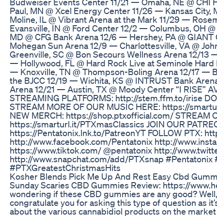
Budweiser Events Center 11/21 — Omaha, NE @ CHI H
Paul, MN @ Xcel Energy Center 11/26 — Kansas City,
Moline, IL @ Vibrant Arena at the Mark 11/29 — Rosem
Evansville, IN @ Ford Center 12/2 — Columbus, OH @
MD @ CFG Bank Arena 12/6 — Hershey, PA @ GIANT C
Mohegan Sun Arena 12/9 — Charlottesville, VA @ John
Greenville, SC @ Bon Secours Wellness Arena 12/13 
— Hollywood, FL @ Hard Rock Live at Seminole Hard 
— Knoxville, TN @ Thompson-Boling Arena 12/17 — 
the BJCC 12/19 — Wichita, KS @ INTRUST Bank Arena
Arena 12/21 — Austin, TX @ Moody Center “I RISE”
STREAMING PLATFORMS: http://stem.ffm.to/iris
STREAM MORE OF OUR MUSIC HERE: https://smarturl
NEW MERCH: https://shop.ptxofficial.com/ STREAM
https://smarturl.it/PTXmasClassics JOIN OUR PATRE
https://Pentatonix.lnk.to/PatreonYT FOLLOW PTX: http
http://www.facebook.com/Pentatonix http://www.instag
https://www.tiktok.com/ @pentatonix http://www.twitte
http://www.snapchat.com/add/PTXsnap #Pentatoni
#PTXGreatestChristmasHits
Kosher Blends Pick Me Up And Rest Easy Cbd Gumm
Sunday Scaries CBD Gummies Review: https://www.h
wondering if these CBD gummies are any good? Well, firs
congratulate you for asking this type of question as it
about the various cannabidiol products on the market t