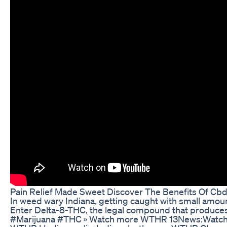
Pain Relief Made Sweet Discover The Benefits Of C
In weed wary Indiana, getting caught with small amoun
Enter Delta-8-THC, the legal compound that produces
#Marijuana #THC » Watch more WTHR 13News:Watch