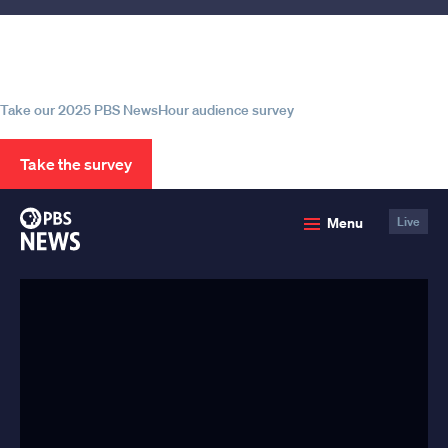
Help us continue to be your leading
source for trustworthy news and
information
Take our 2025 PBS NewsHour audience survey
Take the survey
PBS
Menu
Live
News