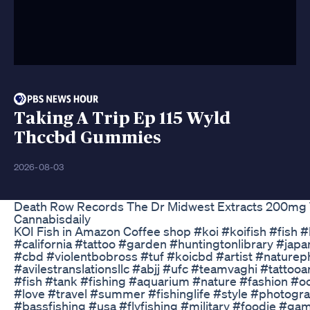
Taking A Trip Ep 115 Wyld
Thccbd Gummies
2026-08-03
Death Row Records The Dr Midwest Extracts 200mg
Cannabisdaily
KOI Fish in Amazon Coffee shop #koi #koifish #fish
#california #tattoo #garden #huntingtonlibrary #j
#cbd #violentbobross #tuf #koicbd #artist #naturep
#avilestranslationsllc #abjj #ufc #teamvaghi #tattooa
#fish #tank #fishing #aquarium #nature #fashion #o
#love #travel #summer #fishinglife #style #photog
#bassfishing #usa #flyfishing #military #foodie #g