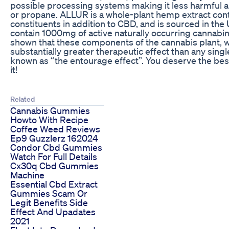
possible processing systems making it less harmful 
or propane. ALLUR is a whole-plant hemp extract conta
constituents in addition to CBD, and is sourced in th
contain 1000mg of active naturally occurring cannabi
shown that these components of the cannabis plant, w
substantially greater therapeutic effect than any sin
known as “the entourage effect”. You deserve the be
it!
Related
Cannabis Gummies
Howto With Recipe
Coffee Weed Reviews
Ep9 Guzzlerz 162024
Condor Cbd Gummies
Watch For Full Details
Cx30q Cbd Gummies
Machine
Essential Cbd Extract
Gummies Scam Or
Legit Benefits Side
Effect And Upadates
2021